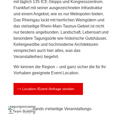
mit täglich 135 ICE-Stopps und Kongresszentrum.
Frankfurt mit seiner ausgezeichneten Infrastruktur
und einem Angebot, wie es nur Metropolen bieten.
Das Rheingau lockt mit herrlichen Weingütern und
das vielseitige Rhein-Main-Taunus-Gebiet ist nicht
nur bestens angebunden. Landschaft, Lebensart und
besondere Tagungsorte wie historische Gutshäuser,
Kellergewölbe und hochmoderne Architekturen
versprechen auch hier alles, was das
Veranstalterherz begehrt.
Wir kennen die Region – und ganz sicher die für Ihr
Vorhaben geeignete Event Location.
Urige
Location-/Event-Anfrage senden
Atmosphäre für
neue Ideen:
Vielseitige
Tagungslocation
& Team Building