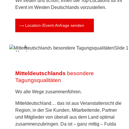
Wir freuen uns schon, Ihnen die Top-Locations für Ihr
Event im Westen Deutschlands vorzustellen.
Historisches
Anwesen
mit großer
Location-/Event-Anfrage senden
Parkanlage
zwischen
Heidelberg
&
Mannheim
Mitteldeutschlands
besondere
Tagungsqualitäten
Wo alle Wege zusammenführen.
Mitteldeutschland… das ist aus Veranstaltersicht die
Region, in der Sie Kunden, Mitarbeitende, Partner
und Mitglieder von überall aus dem Land optimal
zusammenzubringen. Da ist – ganz mittig – Fulda