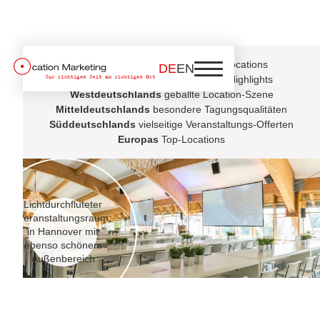
Norddeutschlands
coole Event Locations
DE
EN
Ostdeutschlands
Veranstaltungs-Highlights
Westdeutschlands
geballte Location-Szene
Mitteldeutschlands
besondere Tagungsqualitäten
Süddeutschlands
vielseitige Veranstaltungs-Offerten
Europas
Top-Locations
Lichtdurchfluteter
Veranstaltungsraum
in Hannover mit
ebenso schönem
Außenbereich